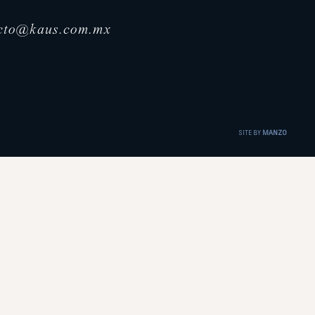
cto@kaus.com.mx
SITE BY
MANZO