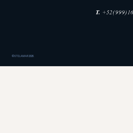
T.
+52(999)16
©STELAMAR 2026.