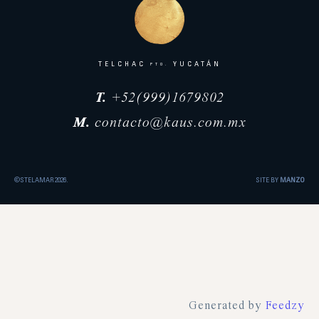
TELCHAC
YUCATÁN
PTO.
T.
+52(999)1679802
M.
contacto@kaus.com.mx
©STELAMAR 2026.
SITE BY
MANZO
Generated by
Feedzy