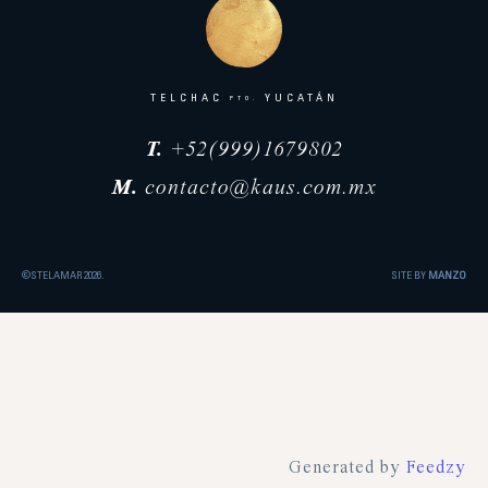
TELCHAC
YUCATÁN
PTO.
T.
+52(999)1679802
M.
contacto@kaus.com.mx
©STELAMAR 2026.
SITE BY
MANZO
Generated by
Feedzy