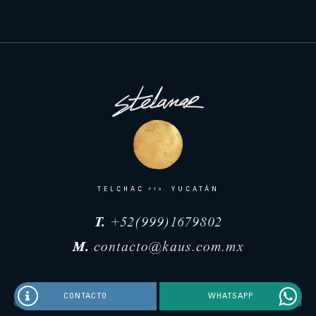
TELCHAC
YUCATÁN
PTO.
T.
+52(999)1679802
M.
contacto@kaus.com.mx
CONTACTO
WHATSAPP
©STELAMAR 2026.
SITE BY
MANZO