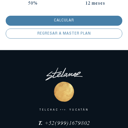
50%
12 meses
CALCULAR
REGRESAR A MASTER PLAN
TELCHAC
YUCATÁN
PTO.
T.
+52(999)1679802