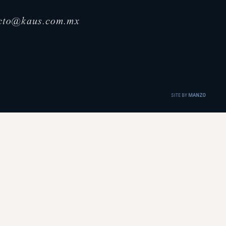
cto@kaus.com.mx
SITE BY
MANZO