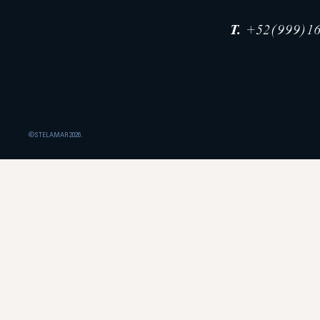
T.
+52(999)16
©STELAMAR 2026.