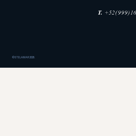
T.
+52(999)16
©STELAMAR 2026.