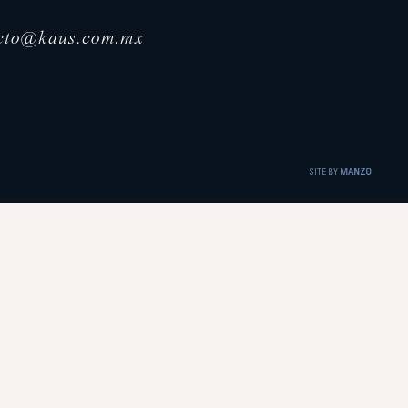
cto@kaus.com.mx
SITE BY
MANZO