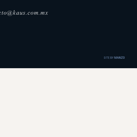
cto@kaus.com.mx
SITE BY
MANZO