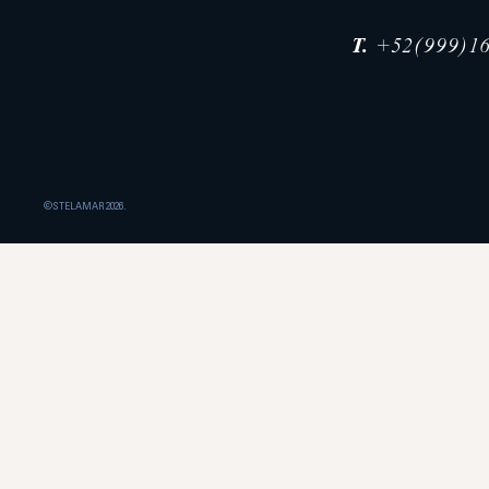
T.
+52(999)16
©STELAMAR 2026.