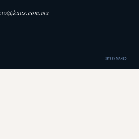
cto@kaus.com.mx
SITE BY
MANZO