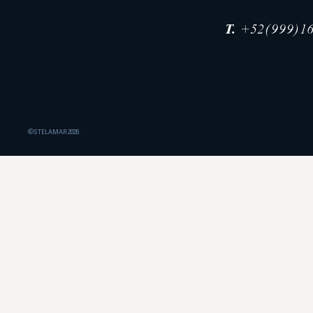
T.
+52(999)16
©STELAMAR 2026.