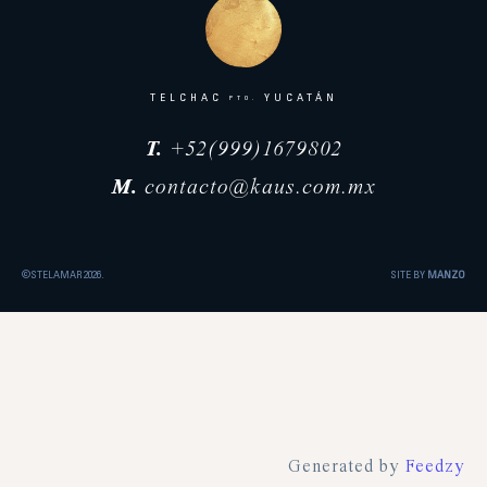
TELCHAC
YUCATÁN
PTO.
T.
+52(999)1679802
M.
contacto@kaus.com.mx
©STELAMAR 2026.
SITE BY
MANZO
Generated by
Feedzy