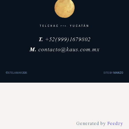
TELCHAC
YUCATÁN
PTO.
T.
+52(999)1679802
M.
contacto@kaus.com.mx
©STELAMAR 2026.
SITE BY
MANZO
Generated by
Feedzy